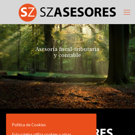
Asesoría fiscal-tributaria
y contable
/
/
/
Asesoría fiscal-tributaria
Asesoría contable
Asesoría juridíca
Asesor de inversiones
Política de Cookies
Esta página utiliza cookies y otras